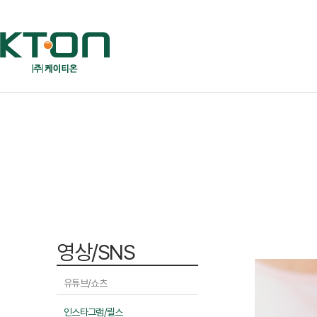
영상/SNS
유튜브/쇼츠
인스타그램/릴스