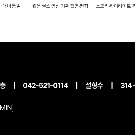
앤매너 통일
짧은 릴스 영상 기획·촬영·편집
스토리·하이라이트 
B층
|
042-521-0114
|
설형수
|
314
MIN]