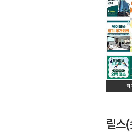
페
릴스(