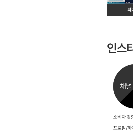
페
인스타
채널
소비자 맞
프로필/하