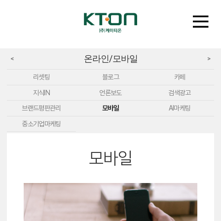
온라인/모바일
<
>
리셋팅
블로그
카페
지식IN
언론보도
검색광고
브랜드평판관리
모바일
AI마케팅
중소기업마케팅
모바일