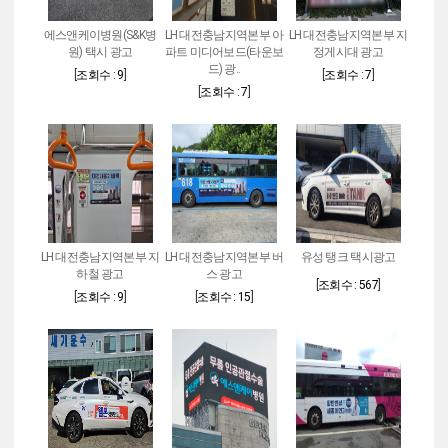
에스앤케이병원(S&K병
LH 대전충남지역본부 아
LH 대전충남지역본부 지
원) 택시 광고
파트 미디어보드(타운보
정게시대 광고
드) 광..
[
조회수 : 9
]
[
조회수 : 7
]
[
조회수 : 7
]
LH 대전충남지역본부 지
LH 대전충남지역본부 버
유성 탱크 택시광고
하철 광고
스 광고
[
조회수 : 567
]
[
조회수 : 9
]
[
조회수 : 15
]