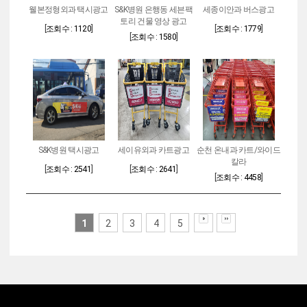
웰본정형외과 택시광고
S&K병원 은행동 세븐팩
세종이안과 버스광고
토리 건물 영상 광고
[
조회수 : 1120
]
[
조회수 : 1779
]
[
조회수 : 1580
]
S&K병원 택시광고
세이유외과 카트광고
순천 온내과 카트/와이드
칼라
[
조회수 : 2541
]
[
조회수 : 2641
]
[
조회수 : 4458
]
1
2
3
4
5