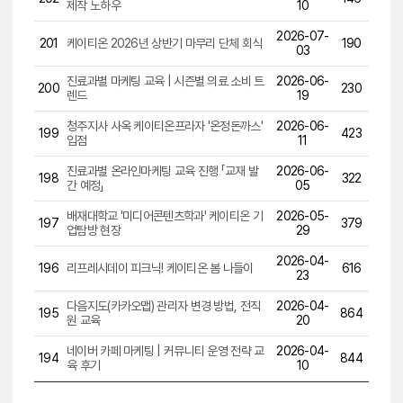
제작 노하우
10
2026-07-
201
케이티온 2026년 상반기 마무리 단체 회식
190
03
진료과별 마케팅 교육 | 시즌별 의료 소비 트
2026-06-
200
230
렌드
19
청주지사 사옥 케이티온프라자 '온정돈까스'
2026-06-
199
423
입점
11
진료과별 온라인마케팅 교육 진행 「교재 발
2026-06-
198
322
간 예정」
05
배재대학교 '미디어콘텐츠학과' 케이티온 기
2026-05-
197
379
업탐방 현장
29
2026-04-
196
리프레시데이 피크닉! 케이티온 봄 나들이
616
23
다음지도(카카오맵) 관리자 변경 방법, 전직
2026-04-
195
864
원 교육
20
네이버 카페 마케팅 | 커뮤니티 운영 전략 교
2026-04-
194
844
육 후기
10