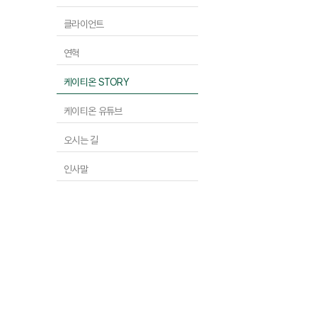
클라이언트
연혁
케이티온 STORY
케이티온 유튜브
오시는 길
인사말