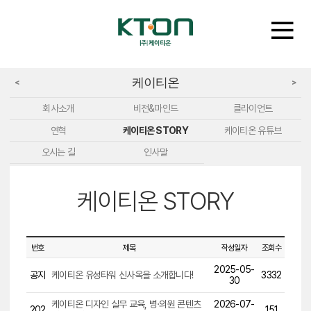
케이티온
<
>
회사소개
비전&마인드
클라이언트
연혁
케이티온 STORY
케이티온 유튜브
오시는 길
인사말
케이티온 STORY
번호
제목
작성일자
조회수
2025-05-
공지
케이티온 유성타워 신사옥을 소개합니다!
3332
30
케이티온 디자인 실무 교육, 병·의원 콘텐츠
2026-07-
202
151