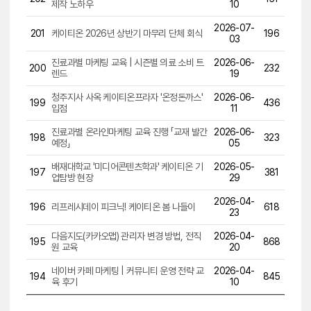
제작 노하우
10
2026-07-
201
케이티온 2026년 상반기 마무리 단체 회식
196
03
진료과별 마케팅 교육 | 시즌별 의료 소비 트
2026-06-
200
232
렌드
19
청주지사 사옥 케이티온프라자 '온정돈까스'
2026-06-
199
436
입점
11
진료과별 온라인마케팅 교육 진행 「교재 발간
2026-06-
198
323
예정」
05
배재대학교 '미디어콘텐츠학과' 케이티온 기
2026-05-
197
381
업탐방 현장
29
2026-04-
196
리프레시데이 피크닉! 케이티온 봄 나들이
618
23
다음지도(카카오맵) 관리자 변경 방법, 전직
2026-04-
195
868
원 교육
20
네이버 카페 마케팅 | 커뮤니티 운영 전략 교
2026-04-
194
845
육 후기
10