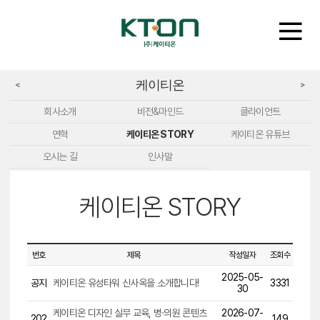
케이티온
<
>
회사소개
비전&마인드
클라이언트
연혁
케이티온 STORY
케이티온 유튜브
오시는 길
인사말
케이티온 STORY
번호
제목
작성일자
조회수
2025-05-
공지
케이티온 유성타워 신사옥을 소개합니다!
3331
30
케이티온 디자인 실무 교육, 병·의원 콘텐츠
2026-07-
202
149