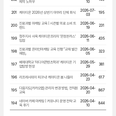
제작 노하우
10
2026-07-
201
케이티온 2026년 상반기 마무리 단체 회식
195
03
진료과별 마케팅 교육 | 시즌별 의료 소비 트
2026-06-
200
231
렌드
19
청주지사 사옥 케이티온프라자 '온정돈까스'
2026-06-
199
435
입점
11
진료과별 온라인마케팅 교육 진행 「교재 발간
2026-06-
198
323
예정」
05
배재대학교 '미디어콘텐츠학과' 케이티온 기
2026-05-
197
381
업탐방 현장
29
2026-04-
196
리프레시데이 피크닉! 케이티온 봄 나들이
617
23
다음지도(카카오맵) 관리자 변경 방법, 전직원
2026-04-
195
867
교육
20
네이버 카페 마케팅 | 커뮤니티 운영 전략 교
2026-04-
194
844
육 후기
10